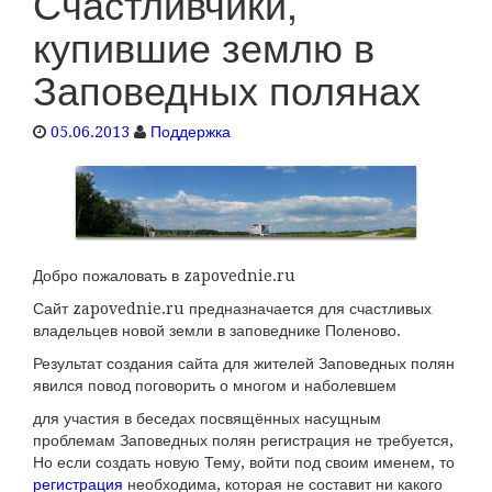
Счастливчики,
g
купившие землю в
l
e
Заповедных полянах
n
a
05.06.2013
Поддержка
v
i
g
a
t
i
Добро пожаловать в zapovednie.ru
o
Сайт zapovednie.ru предназначается для счастливых
n
владельцев новой земли в заповеднике Поленово.
Результат создания сайта для жителей Заповедных полян
явился повод поговорить о многом и наболевшем
для участия в беседах посвящённых насущным
проблемам Заповедных полян регистрация не требуется,
Но если создать новую Тему, войти под своим именем, то
регистрация
необходима, которая не составит ни какого