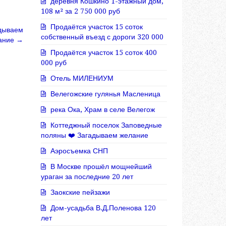
деревня Кошкино 1-этажный дом,
108 м² за 2 750 000 руб
Продаётся участок 15 соток
адываем
собственный въезд с дороги 320 000
ание
→
Продаётся участок 15 соток 400
000 руб
Отель МИЛЕНИУМ
Велегожские гулянья Масленица
река Ока, Храм в селе Велегож
Коттеджный поселок Заповедные
поляны ❤️ Загадываем желание
Аэросъемка СНП
В Москве прошёл мощнейший
ураган за последние 20 лет
Заокские пейзажи
Дом-усадьба В.Д.Поленова 120
лет