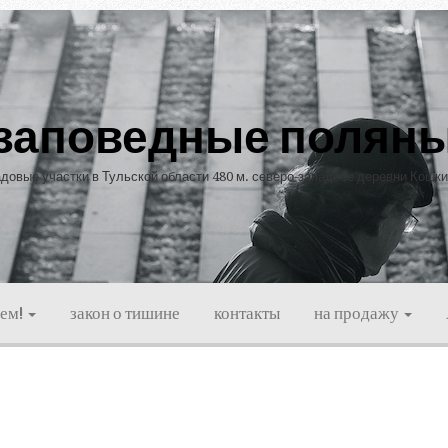
заповедные полян
довые участки в Тульской области 480 м. северо-западнее деревни Кошк
ием!
закон о тишине
контакты
на продажу