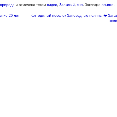
природа
и отмечена тегом
видео
,
Заокский
,
снп
. Закладка
ссылка
.
ние 20 лет
Коттеджный поселок Заповедные поляны ❤️ Заг
сям
жел