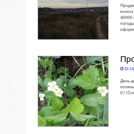
Продам
колхоз
40000 
погоды
оформи
Про
25.10
День д
поляны
07 (Со