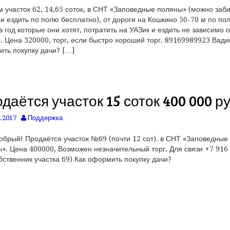
 участок 62, 14,65 соток, в СНТ «Заповедные поляны» (можно заби
 и ездить по полю бесплатно), от дороги на Кошкино 50-70 м по по
в год которые они хотят, потратить на УАЗик и ездить не зависимо о
. Цена 320000, торг, если быстро хороший торг. 89169989923 Вади
ть покупку дачи? […]
даётся участок 15 соток 400 000 р
.2017
Поддержка
обрый! Продаётся участок №69 (почти 12 сот). в СНТ «Заповедные
». Цена 400000, Возможен незначительный торг. Для связи +7 916
бственник участка 69) Как оформить покупку дачи?