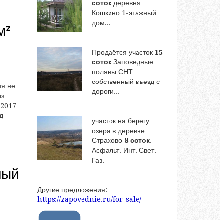
соток
деревня
Кошкино 1-этажный
дом...
м²
Продаётся участок
15
соток
Заповедные
поляны СНТ
собственный въезд с
ня не
дороги...
из
 2017
д
участок на берегу
озера в деревне
Страхово
8 соток
.
Асфальт. Инт. Свет.
Газ.
ный
Другие предложения:
https://zapovednie.ru/for-sale/