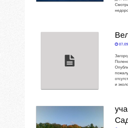
Смотри
недоро
Вел
07.09
Загоро
Полено
Опубли
пожалу
отсутс
и экол
уча
Сад