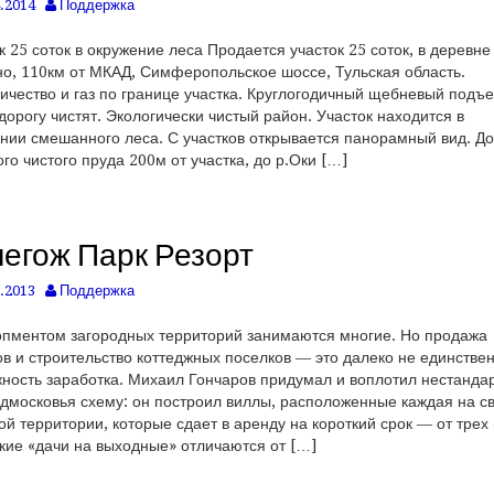
.2014
Поддержка
к 25 соток в окружение леса Продается участок 25 соток, в деревне
о, 110км от МКАД, Симферопольское шоссе, Тульская область.
ичество и газ по границе участка. Круглогодичный щебневый подъе
дорогу чистят. Экологически чистый район. Участок находится в
нии смешанного леса. С участков открывается панорамный вид. До
го чистого пруда 200м от участка, до р.Оки […]
егож Парк Резорт
.2013
Поддержка
пментом загородных территорий занимаются многие. Но продажа
ов и строительство коттеджных поселков — это далеко не единстве
ность заработка. Михаил Гончаров придумал и воплотил нестанда
дмосковья схему: он построил виллы, расположенные каждая на с
ой территории, которые сдает в аренду на короткий срок — от трех
кие «дачи на выходные» отличаются от […]