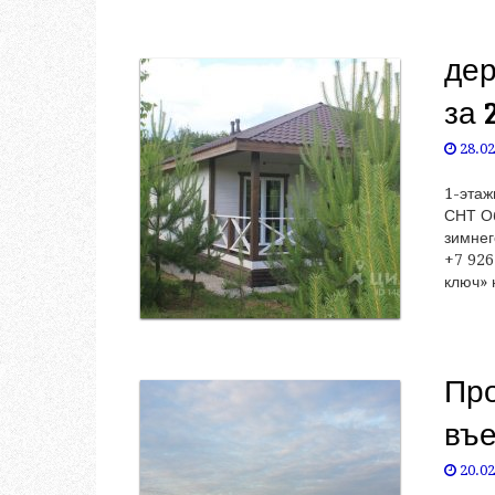
дер
за 
28.02
1-этаж
СНТ Об
зимнег
+7 926
ключ» 
Про
въе
20.02