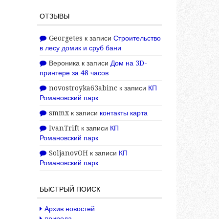
ОТЗЫВЫ
Georgetes
к записи
Строительство
в лесу домик и сруб бани
Вероника
к записи
Дом на 3D-
принтере за 48 часов
novostroyka63abinc
к записи
КП
Романовский парк
smmx
к записи
контакты карта
IvanTrift
к записи
КП
Романовский парк
SoljanovOH
к записи
КП
Романовский парк
БЫСТРЫЙ ПОИСК
Архив новостей
природа