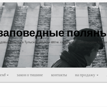
заповедные полян
довые участки в Тульской области 480 м. северо-западнее деревни Кошк
ием!
закон о тишине
контакты
на продажу