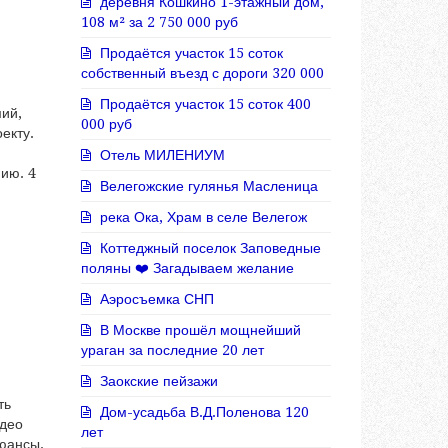
деревня Кошкино 1-этажный дом,
108 м² за 2 750 000 руб
Продаётся участок 15 соток
собственный въезд с дороги 320 000
Продаётся участок 15 соток 400
мий,
000 руб
екту.
Отель МИЛЕНИУМ
нию. 4
Велегожские гулянья Масленица
река Ока, Храм в селе Велегож
Коттеджный поселок Заповедные
поляны ❤️ Загадываем желание
Аэросъемка СНП
В Москве прошёл мощнейший
ураган за последние 20 лет
Заокские пейзажи
ть
Дом-усадьба В.Д.Поленова 120
идео
лет
нюансы.