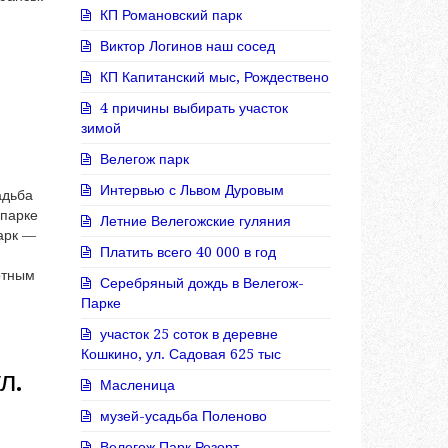
КП Романовский парк
Виктор Логинов наш сосед
КП Капитанский мыс, Рождествено
4 причины выбирать участок
зимой
Велегож парк
Интервью с Львом Дуровым
адьба
-парке
Летние Велегожские гуляния
парк —
Платить всего 40 000 в год
ртным
Серебряный дождь в Велегож-
Парке
участок 25 соток в деревне
Кошкино, ул. Садовая 625 тыс
л.
Масленица
музей-усадьба Поленово
Велегож Парк Резорт