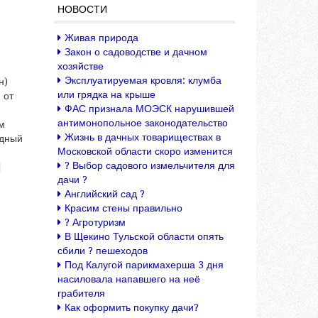
НОВОСТИ
Живая природа
Закон о садоводстве и дачном
хозяйстве
Эксплуатируемая кровля: клумба
н)
или грядка на крыше
 от
ФАС признала МОЭСК нарушившей
м
антимонопольное законодательство
м
Жизнь в дачных товариществах в
одный
Московской области скоро изменится
? Выбор садового измельчителя для
]
дачи ?
Английский сад ?
Красим стены правильно
? Агротуризм
В Щекино Тульской области опять
сбили ? пешеходов
Под Калугой парикмахерша 3 дня
насиловала напавшего на неё
грабителя
Как оформить покупку дачи?