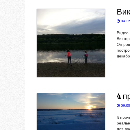
Вик
04.12
Видео 
Виктор
Он реш
постро
декабр
4 п
09.09
4 прич
реальн
для ва