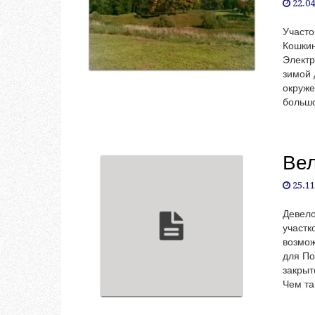
22.04
Участо
Кошкин
Электр
зимой 
окруже
большо
Вел
25.11
Девело
участк
возмож
для По
закрыт
Чем та