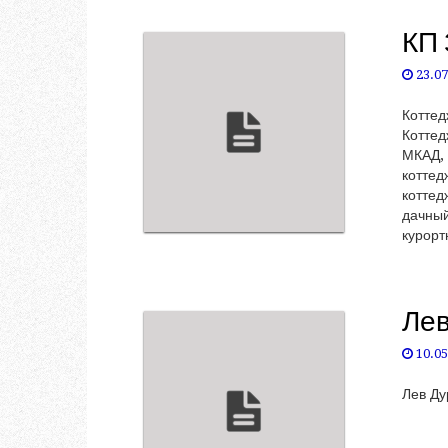
КП 
23.07
Коттед
Коттед
МКАД, 
коттед
коттед
дачны
курорт
Лев
10.05
Лев Ду