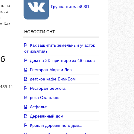
ть на
Группа жителей ЗП
лю, а
т
м Как
НОВОСТИ СНТ
Как защитить земельный участок
от изъятия?
уб
Дом на 3D-принтере за 48 часов
Ресторан Марк и Лев
детское кафе Бим-Бом
 489 11
Ресторан Берлога
река Ока пляж
Асфальт
Деревянный дом
Кровля деревянного дома