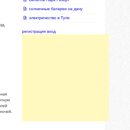
солнечные батареи на дачу
электричество в Туле
зд,
регистрация вход
нная
ртную
воей
 ночей.