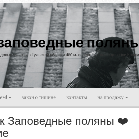
заповедные полян
довые участки в Тульской области 480 м. северо-западнее деревни Кошк
ием!
закон о тишине
контакты
на продажу
к Заповедные поляны ❤️
ие