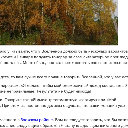
ако учитывайте, что у Вселенной должно быть несколько вариантов
ы хотите «1 января получить гонорар за свое литературное произве
щё осталось. Может быть, она «захочет» сделать вас состоятельным
дств, то вам лучше всего почаще говорить Вселенной, что у вас ест
лировкам: «Я желаю, чтобы мой ежемесячный доход составлял 50
рне неправильные! Результата не будет никогда!
ки. Говорите так: «Я имею трехкомнатную квартиру» или «Мой
. При этом вы постоянно должны ощущать, что ваши желания уже
елённого в
Заокском районе
. Вам не следует говорить, что Вы хоти
е желание следующим образом: «Я стану владельцем шикарного дом