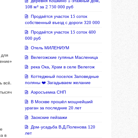
деревня Кошкино 1-этажный дом,
108 м² за 2 750 000 руб
Продаётся участок 15 соток
собственный въезд с дороги 320 000
Продаётся участок 15 соток 400
000 руб
Отель МИЛЕНИУМ
 для
Велегожские гулянья Масленица
дение»
река Ока, Храм в селе Велегож
Коттеджный поселок Заповедные
поляны ❤️ Загадываем желание
ь всё.
 тысяч
Аэросъемка СНП
В Москве прошёл мощнейший
ураган за последние 20 лет
Заокские пейзажи
Дом-усадьба В.Д.Поленова 120
те
лет
а в