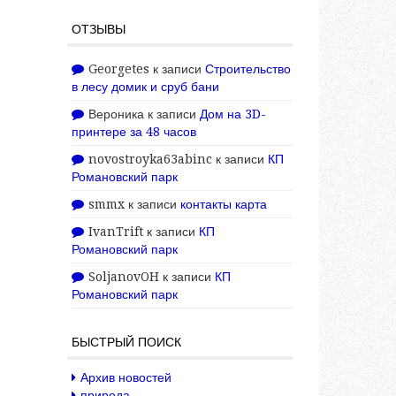
ОТЗЫВЫ
Georgetes
к записи
Строительство
в лесу домик и сруб бани
Вероника
к записи
Дом на 3D-
принтере за 48 часов
novostroyka63abinc
к записи
КП
Романовский парк
smmx
к записи
контакты карта
IvanTrift
к записи
КП
Романовский парк
SoljanovOH
к записи
КП
Романовский парк
БЫСТРЫЙ ПОИСК
Архив новостей
природа