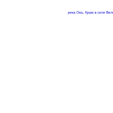
река Ока, Храм в селе Ве
сям