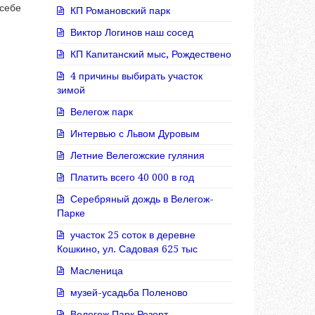
 себе
КП Романовский парк
Виктор Логинов наш сосед
КП Капитанский мыс, Рождествено
4 причины выбирать участок
зимой
Велегож парк
Интервью с Львом Дуровым
Летние Велегожские гуляния
Платить всего 40 000 в год
Серебряный дождь в Велегож-
Парке
участок 25 соток в деревне
Кошкино, ул. Садовая 625 тыс
Масленица
музей-усадьба Поленово
Велегож Парк Резорт