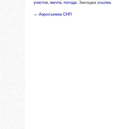
участок
,
мечта
,
погода
. Закладка
ссылка
.
←
Аэросъемка СНП
Навигация по запи