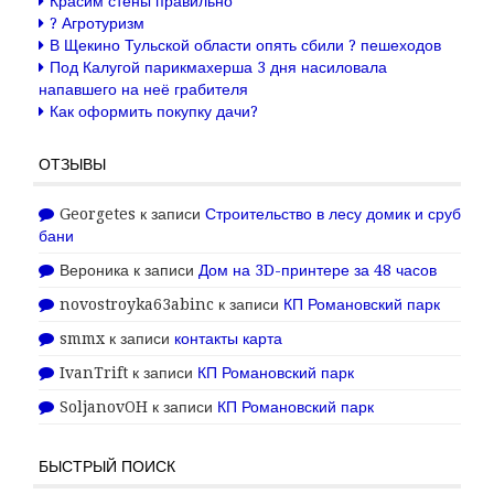
Красим стены правильно
? Агротуризм
В Щекино Тульской области опять сбили ? пешеходов
Под Калугой парикмахерша 3 дня насиловала
напавшего на неё грабителя
Как оформить покупку дачи?
ОТЗЫВЫ
Georgetes
к записи
Строительство в лесу домик и сруб
бани
Вероника
к записи
Дом на 3D-принтере за 48 часов
novostroyka63abinc
к записи
КП Романовский парк
smmx
к записи
контакты карта
IvanTrift
к записи
КП Романовский парк
SoljanovOH
к записи
КП Романовский парк
БЫСТРЫЙ ПОИСК