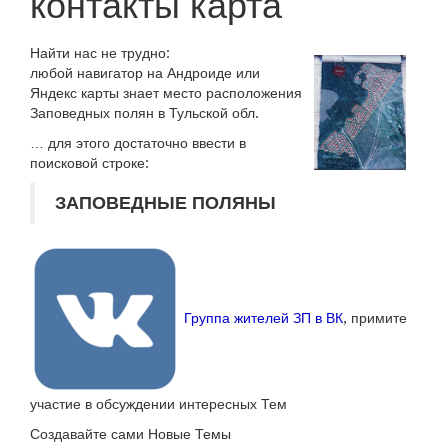
контакты карта
g
l
e
Найти нас не трудно:
любой навигатор на Андроиде или
n
Яндекс карты знает место расположения
a
Заповедных полян в Тульской обл.
v
… для этого достаточно ввести в
i
поисковой строке:
g
a
ЗАПОВЕДНЫЕ ПОЛЯНЫ
t
i
o
n
Группа жителей ЗП в ВК
, примите
участие в обсуждении интересных Тем
Создавайте сами Новые Темы