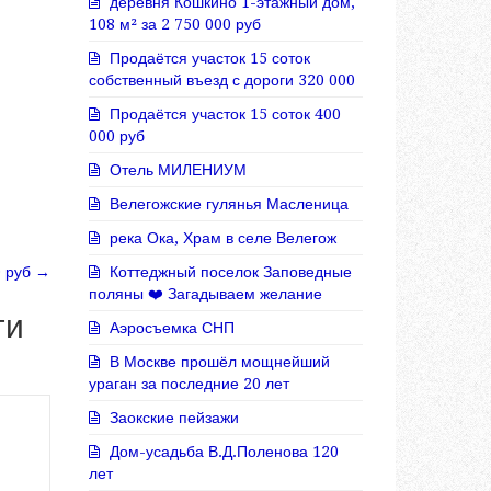
деревня Кошкино 1-этажный дом,
108 м² за 2 750 000 руб
Продаётся участок 15 соток
собственный въезд с дороги 320 000
Продаётся участок 15 соток 400
000 руб
Отель МИЛЕНИУМ
Велегожские гулянья Масленица
река Ока, Храм в селе Велегож
0 руб
→
Коттеджный поселок Заповедные
поляны ❤️ Загадываем желание
ги
Аэросъемка СНП
В Москве прошёл мощнейший
ураган за последние 20 лет
Заокские пейзажи
Дом-усадьба В.Д.Поленова 120
лет