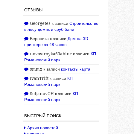
ОТЗЫВЫ
Georgetes
к записи
Строительство
в лесу домик и сруб бани
Вероника
к записи
Дом на 3D-
принтере за 48 часов
novostroyka63abinc
к записи
КП
Романовский парк
smmx
к записи
контакты карта
IvanTrift
к записи
КП
Романовский парк
SoljanovOH
к записи
КП
Романовский парк
БЫСТРЫЙ ПОИСК
Архив новостей
природа