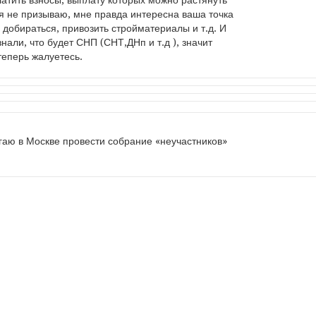
латить взносы, выплату которых можно растянуть
И я не призываю, мне правда интересна ваша точка
е добираться, привозить стройматериалы и т.д. И
знали, что будет СНП (СНТ,ДНп и т.д ), значит
теперь жалуетесь.
гаю в Москве провести собрание «неучастников»