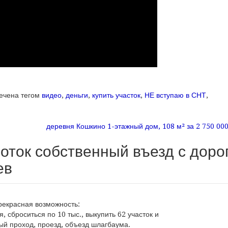
ечена тегом
видео
,
деньги
,
купить участок
,
НЕ вступаю в СНТ
,
деревня Кошкино 1-этажный дом, 108 м² за 2 750 00
сям
соток собственный въезд с доро
ев
екрасная возможность:
 сброситься по 10 тыс., выкупить 62 участок и
ый проход, проезд, объезд шлагбаума.