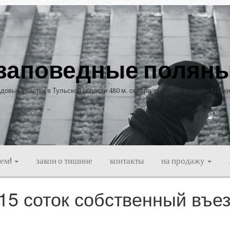
заповедные полян
довые участки в Тульской области 480 м. северо-западнее деревни Кошк
ием!
закон о тишине
контакты
на продажу
15 соток собственный въе