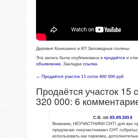
Деревня Конюшино и КП Заповедные поляны
Эта запись была опубликована в
продаётся
и отм
объявление
. Закладка
ссылка
.
←
Продаётся участок 15 соток 400 000 руб
Навигация по запи
Продаётся участок 15 
320 000
: 6 комментари
С.В.
on
03.09.2014
Внимаие, НЕУЧАСТНИКИ СНТ! для вас пр
предлагаю «неучастникам» СНТ собраться,
использовать как парковку, дополнительн