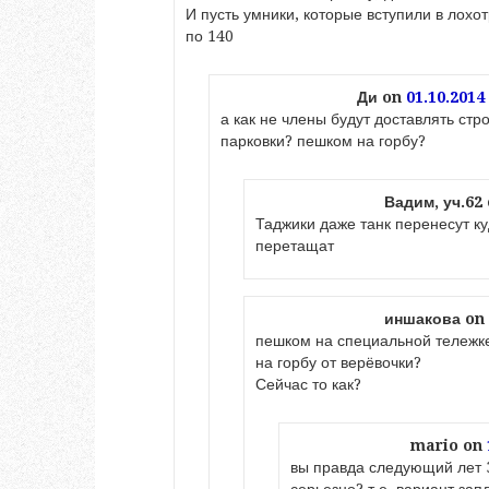
И пусть умники, которые вступили в лохот
по 140
Ди
on
01.10.2014
а как не члены будут доставлять стр
парковки? пешком на горбу?
Вадим, уч.62
Таджики даже танк перенесут ку
перетащат
иншакова
on
пешком на специальной тележке 
на горбу от верёвочки?
Сейчас то как?
mario
on
вы правда следующий лет 3