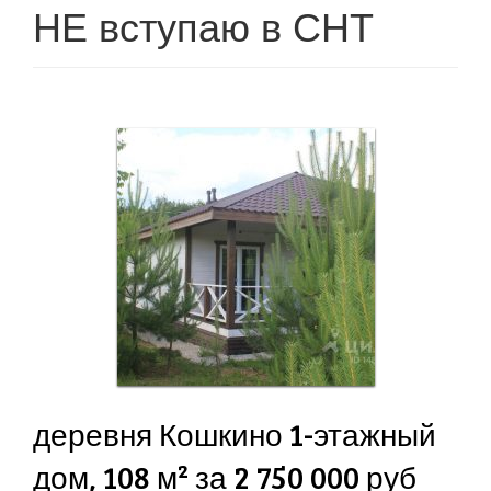
g
НЕ вступаю в СНТ
l
e
n
a
v
i
g
a
t
i
o
n
деревня Кошкино 1-этажный
дом, 108 м² за 2 750 000 руб