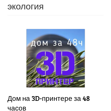
g
экология
l
e
n
a
v
i
g
a
t
i
o
n
Дом на 3D-принтере за 48
часов